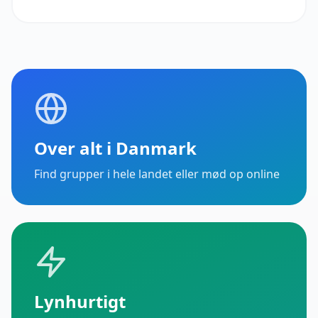
Over alt i Danmark
Find grupper i hele landet eller mød op online
Lynhurtigt