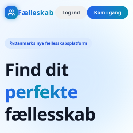
Fælleskab
Log ind
Kom i gang
Danmarks nye fællesskabsplatform
Find dit
perfekte
fællesskab